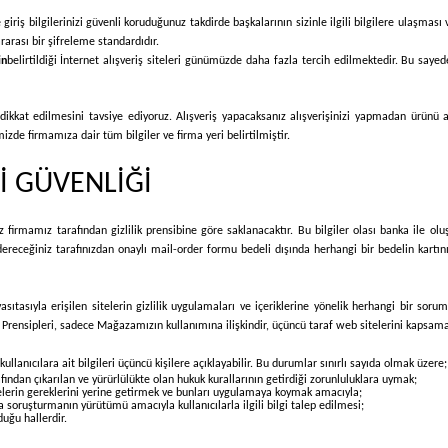
ye giriş bilgilerinizi güvenli koruduğunuz takdirde başkalarının sizinle ilgili bilgilere ulaşm
rarası bir şifreleme standardıdır.
in
belirtildiği İnternet alışveriş siteleri günümüzde daha fazla tercih edilmektedir. Bu sayede
 dikkat edilmesini tavsiye ediyoruz. Alışveriş yapacaksanız alışverişinizi yapmadan ürünü
izde firmamıza dair tüm bilgiler ve firma yeri belirtilmiştir.
İ GÜVENLİĞİ
z firmamız tarafından gizlilik prensibine göre saklanacaktır. Bu bilgiler olası banka ile ol
ndereceğiniz tarafınızdan onaylı mail-order formu bedeli dışında herhangi bir bedelin kartı
sıtasıyla erişilen sitelerin gizlilik uygulamaları ve içeriklerine yönelik herhangi bir sor
kası Prensipleri, sadece Mağazamızın kullanımına ilişkindir, üçüncü taraf web sitelerini kapsam
kullanıcılara ait bilgileri üçüncü kişilere açıklayabilir. Bu durumlar sınırlı sayıda olmak üzere;
ndan çıkarılan ve yürürlülükte olan hukuk kurallarının getirdiği zorunluluklara uymak;
elerin gereklerini yerine getirmek ve bunları uygulamaya koymak amacıyla;
ya soruşturmanın yürütümü amacıyla kullanıcılarla ilgili bilgi talep edilmesi;
duğu hallerdir.