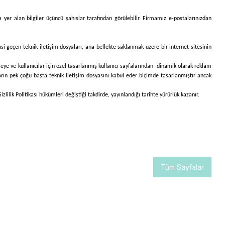
a yer alan bilgiler üçüncü şahıslar tarafından görülebilir. Firmamız e-postalarınızdan
hsi geçen teknik iletişim dosyaları, ana bellekte saklanmak üzere bir internet sitesinin
 etmeye ve kullanıcılar için özel tasarlanmış kullanıcı sayfalarından dinamik olarak reklam
ların pek çoğu başta teknik iletişim dosyasını kabul eder biçimde tasarlanmıştır ancak
lilik Politikası hükümleri değiştiği takdirde, yayınlandığı tarihte yürürlük kazanır.
Tüm Sayfalar