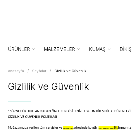
ÜRÜNLER
MALZEMELER
KUMAŞ
DİKİ
Anasayfa
Sayfalar
Gizlilik ve Güvenlik
Gizlilik ve Güvenlik
**ÖRNEKTİR. KULLANMADAN ÖNCE KENDİ SİTENİZE UYGUN BİR ŞEKİLDE DÜZENLEYİ
GİZLİLİK VE GÜVENLİK POLİTİKASI
Mağazamızda verilen tüm servisler ve
,…………
adresinde kayıtlı
……………….Şti.
firmamıza