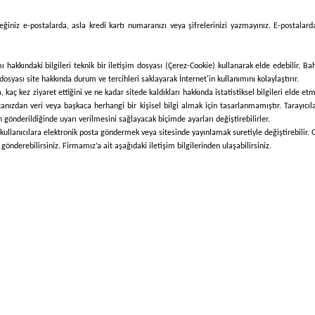
ğiniz e-postalarda, asla kredi kartı numaranızı veya şifrelerinizi yazmayınız. E-postalard
 hakkındaki bilgileri teknik bir iletişim dosyası (Çerez-Cookie) kullanarak elde edebilir. Ba
dosyası site hakkında durum ve tercihleri saklayarak İnternet'in kullanımını kolaylaştırır.
çla, kaç kez ziyaret ettiğini ve ne kadar sitede kaldıkları hakkında istatistiksel bilgileri elde
stanızdan veri veya başkaca herhangi bir kişisel bilgi almak için tasarlanmamıştır. Tarayıcı
n gönderildiğinde uyarı verilmesini sağlayacak biçimde ayarları değiştirebilirler.
llanıcılara elektronik posta göndermek veya sitesinde yayınlamak suretiyle değiştirebilir. Giz
gönderebilirsiniz. Firmamız’a ait aşağıdaki iletişim bilgilerinden ulaşabilirsiniz.