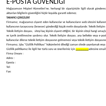
E-POSTA GÜVENLİĞİ
Mağazamızın Müşteri Hizmetleri’ne, herhangi bir siparişinizle ilgili olarak gönderece
aktarılan bilgilerin güvenliğini hiçbir koşulda garanti edemez.
TARAYICI ÇEREZLERİ
Firmamız, mağazamızı ziyaret eden kullanıcılar ve kullanıcıların web sitesini kullanımı
kullanıcının tarayıcısına (browser) gönderdiği küçük metin dosyalarıdır. Teknik iletişim 
Teknik iletişim dosyası, siteyi kaç kişinin ziyaret ettiğini, bir kişinin siteyi hangi ama
ve içerik üretilmesine yardımcı olur. Teknik iletişim dosyası, ana bellekte veya e-po
kullanıcılar dilerse teknik iletişim dosyasının gelmemesi veya teknik iletişim dosyasını
Firmamız, işbu "Gizlilik Politikası" hükümlerini dilediği zaman sitede yayınlamak veya ku
Gizlilik politikamız ile ilgili her türlü soru ve önerileriniz için
………………..
adresine email 
Firma Ünvanı :
Adres :
Eposta :
Tel:
Fax: