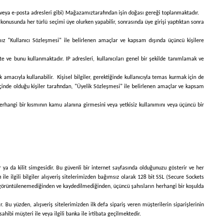
s veya e-posta adresleri gibi)
Mağazamız
tarafından işin doğası gereği toplanmaktadır.
 konusunda her türlü seçimi üye olurken yapabilir, sonrasında üye girişi yaptıktan sonra
ımız "Kullanıcı Sözleşmesi" ile belirlenen amaçlar ve kapsam dışında üçüncü kişilere
te ve bunu kullanmaktadır. IP adresleri, kullanıcıları genel bir şekilde tanımlamak ve
 amacıyla kullanabilir. Kişisel bilgiler, gerektiğinde kullanıcıyla temas kurmak için de
 içinde olduğu kişiler tarafından, "Üyelik Sözleşmesi" ile belirlenen amaçlar ve kapsam
 herhangi bir kısmının kamu alanına girmesini veya yetkisiz kullanımını veya üçüncü bir
r ya da kilit simgesidir. Bu güvenli bir internet sayfasında olduğunuzu gösterir ve her
tı ile ilgili bilgiler alışveriş sitelerimizden bağımsız olarak 128 bit SSL (Secure Sockets
mızdan görüntülenemediğinden ve kaydedilmediğinden, üçüncü şahısların herhangi bir koşulda
r. Bu yüzden, alışveriş sitelerimizden ilk defa sipariş veren müşterilerin siparişlerinin
hibi müşteri ile veya ilgili banka ile irtibata geçilmektedir.