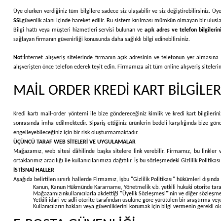
Üye olurken verdiğiniz tüm bilgilere sadece siz ulaşabilir ve siz değiştirebilirsiniz. Ü
SSL
güvenlik alanı içinde hareket edilir. Bu sistem kırılması mümkün olmayan bir ulusla
Bilgi hattı veya müşteri hizmetleri servisi bulunan ve
açık adres ve telefon bilgilerin
sağlayan firmanın güvenirliği konusunda daha sağlıklı bilgi edinebilirsiniz.
Not:
İnternet alışveriş sitelerinde firmanın açık adresinin ve telefonun yer almasına
alışverişten önce telefon ederek teyit edin. Firmamıza ait tüm online alışveriş sitelerim
MAİL ORDER KREDİ KART BİLGİLER
Kredi kartı mail-order yöntemi ile bize göndereceğiniz kimlik ve kredi kart bilgilerini
sonrasında imha edilmektedir. Sipariş ettiğiniz ürünlerin bedeli karşılığında bize gö
engelleyebileceğiniz için bir risk oluşturmamaktadır.
ÜÇÜNCÜ TARAF WEB SİTELERİ VE UYGULAMALAR
Mağazamız, web sitesi dâhilinde başka sitelere link verebilir. Firmamız, bu linkler va
ortaklarımız aracılığı ile kullanıcılarımıza dağıtılır. İş bu sözleşmedeki Gizlilik Politi
İSTİSNAİ HALLER
Aşağıda belirtilen sınırlı hallerde Firmamız, işbu "Gizlilik Politikası" hükümleri dışında 
Kanun, Kanun Hükmünde Kararname, Yönetmelik v.b. yetkili hukuki otorite tarafı
Mağazamızınkullanıcılarla akdettiği "Üyelik Sözleşmesi"'nin ve diğer sözleşm
Yetkili idari ve adli otorite tarafından usulüne göre yürütülen bir araştırma ve
Kullanıcıların hakları veya güvenliklerini korumak için bilgi vermenin gerekli ol