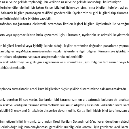
in nasıl ve ne şekilde toplandığı, bu verilerin nasıl ve ne şekilde korunduğu belirtilmiştir.
rin kendileriyle ilgili bir takım kişisel bilgileri (isim-soy isim, firma bilgileri, telefon, adre
kkında bilgiler, promosyon teklifleri gönderebilir. Üyelerimiz bu gibi bilgileri alıp almama
iletisindeki linkle bildirim yapabilir.
rafından mağazamıza elektronik ortamdan iletilen kişisel bilgiler, Üyelerimiz ile yaptığ
ların veya uyuşmazlıkların hızla çözülmesi için,
Firmamız
, üyelerinin IP adresini kaydetmek
 bilgileri kendisi veya işbirliği içinde olduğu kişiler tarafından doğrudan pazarlama yapmak
nan bilgiler veya
Mağazamız
üzerinden yapılan işlemlerle ilgili bilgiler;
Firmamız
ve işbirliği
eri tabanı oluşturma ve pazar araştırmalarında kullanılabilir.
ümü olarak addetmeyi ve gizliliğin sağlanması ve sürdürülmesi, gizli bilginin tamamının veya
taahhüt etmektedir.
 ilk planda tutmaktadır. Kredi kartı bilgileriniz hiçbir şekilde sistemimizde saklanmamaktadır.
iz gereken iki şey vardır. Bunlardan biri tarayıcınızın en alt satırında bulunan bir anahta
 olarak ve verdiğiniz talimat istikametinde kullanılır. Alışveriş sırasında kullanılan kredi kar
anılabilirliği onaylandığı takdirde alışverişe devam edilir. Kartla ilgili hiçbir bilgi tarafı
inin güvenilirliği firmamiz tarafından Kredi Kartları Dolandırıcılığı'na karşı denetlenmektedi
erinin doğruluğunun onaylanması gereklidir. Bu bilgilerin kontrolü için gerekirse kredi kartı sa