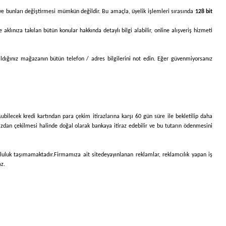
ası ve bunları değiştirmesi mümkün değildir. Bu amaçla, üyelik işlemleri sırasında
128 bit
 aklınıza takılan bütün konular hakkında detaylı bilgi alabilir, online alışveriş hizmeti
 aldığınız mağazanın bütün telefon / adres bilgilerini not edin. Eğer güvenmiyorsanız
uşubilecek kredi kartından para çekim itirazlarına karşı 60 gün süre ile bekletilip daha
nızdan çekilmesi halinde doğal olarak bankaya itiraz edebilir ve bu tutarın ödenmesini
umluluk taşımamaktadır.
Firmamıza ait sitede
yayınlanan reklamlar, reklamcılık yapan iş
az.