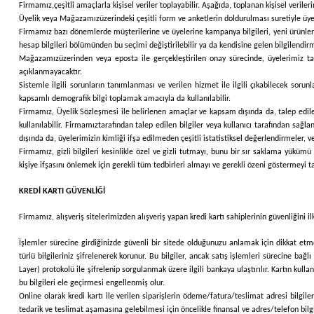
Firmamız,
çeşitli amaçlarla kişisel veriler toplayabilir. Aşağıda, toplanan kişisel veriler
Üyelik veya
Mağazamız
üzerindeki çeşitli form ve anketlerin doldurulması suretiyle üyele
Firmamız bazı dönemlerde müşterilerine ve üyelerine kampanya bilgileri, yeni ürünler ha
hesap bilgileri bölümünden bu seçimi değiştirilebilir ya da kendisine gelen bilgilendirme 
Mağazamız
üzerinden veya eposta ile gerçekleştirilen onay sürecinde, üyelerimiz ta
açıklanmayacaktır.
Sistemle ilgili sorunların tanımlanması ve verilen hizmet ile ilgili çıkabilecek sorun
kapsamlı demografik bilgi toplamak amacıyla da kullanılabilir.
Firmamız
, Üyelik Sözleşmesi ile belirlenen amaçlar ve kapsam dışında da, talep edilen
kullanılabilir.
Firmamız
tarafından talep edilen bilgiler veya kullanıcı tarafından sağla
dışında da, üyelerimizin kimliği ifşa edilmeden çeşitli istatistiksel değerlendirmeler, v
Firmamız
, gizli bilgileri kesinlikle özel ve gizli tutmayı, bunu bir sır saklama yük
kişiye ifşasını önlemek için gerekli tüm tedbirleri almayı ve gerekli özeni göstermeyi 
KREDİ KARTI GÜVENLİĞİ
Firmamız
, alışveriş sitelerimizden alışveriş yapan kredi kartı sahiplerinin güvenliğini
İşlemler sürecine girdiğinizde güvenli bir sitede olduğunuzu anlamak için dikkat etmen
türlü bilgileriniz şifrelenerek korunur. Bu bilgiler, ancak satış işlemleri sürecine bağlı
Layer) protokolü ile şifrelenip sorgulanmak üzere ilgili bankaya ulaştırılır. Kartın kull
bu bilgileri ele geçirmesi engellenmiş olur.
Online olarak kredi kartı ile verilen siparişlerin ödeme/fatura/teslimat adresi bilgiler
tedarik ve teslimat aşamasına gelebilmesi için öncelikle finansal ve adres/telefon bilgil