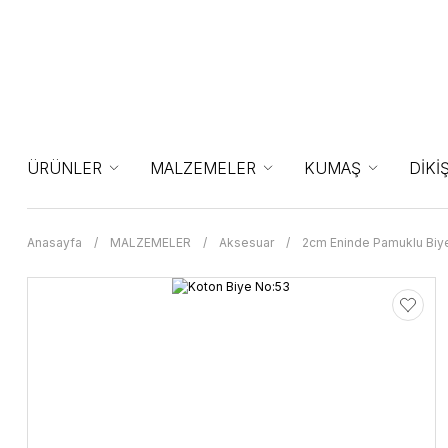
ÜRÜNLER
MALZEMELER
KUMAŞ
DİKİ
Anasayfa
MALZEMELER
Aksesuar
2cm Eninde Pamuklu Biy